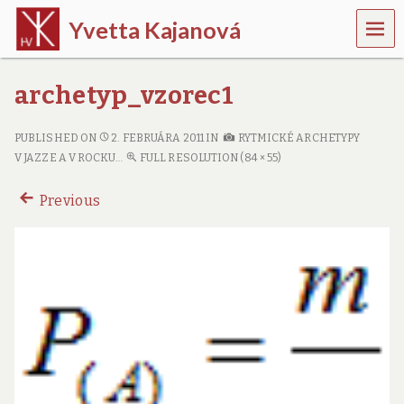
MEN
Yvetta Kajanová
U
m
u
archetyp_vzorec1
z
i
k
PUBLISHED ON
2. FEBRUÁRA 2011
IN
RYTMICKÉ ARCHETYPY
o
V JAZZE A V ROCKU…
FULL RESOLUTION (84 × 55)
l
ó
Previous
g