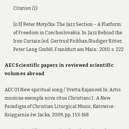
Citation (1):
[o3] Peter Motyčka: The Jazz Section – A Platform
of Freedom in Czechoslovakia. In: Jazz Behind the
Iron Curtain (ed. Gertrud Pickhan/Rudiger Ritter,
Peter Lang GmbH, Frankfurt am Main : 2010, s. 222
AEC
Scientific papers in reviewed scientific
volumes abroad
AEC 01 New spiritual song / Yvetta Kajanová In: Artis
musicae exempla nova ritus Christiani 1 : A New
Paradigm of Christian Liturgical Music, Katowice :
Księgarnia św. Jacka, 2009, pp. 153-168