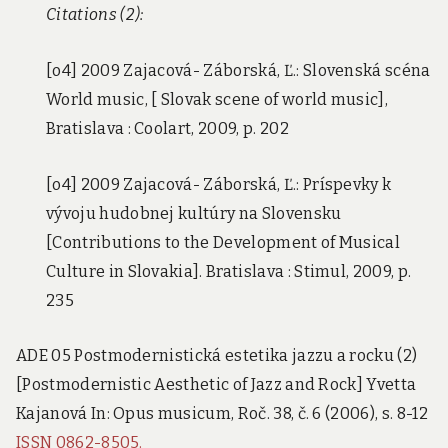
Citations (2):
[o4] 2009 Zajacová- Záborská, Ľ.: Slovenská scéna
World music, [ Slovak scene of world music],
Bratislava : Coolart, 2009, p. 202
[o4] 2009 Zajacová- Záborská, Ľ.: Príspevky k
vývoju hudobnej kultúry na Slovensku
[Contributions to the Development of Musical
Culture in Slovakia]. Bratislava : Stimul, 2009, p.
235
ADE 05 Postmodernistická estetika jazzu a rocku (2)
[Postmodernistic Aesthetic of Jazz and Rock] Yvetta
Kajanová In: Opus musicum, Roč. 38, č. 6 (2006), s. 8-12
ISSN 0862-8505.