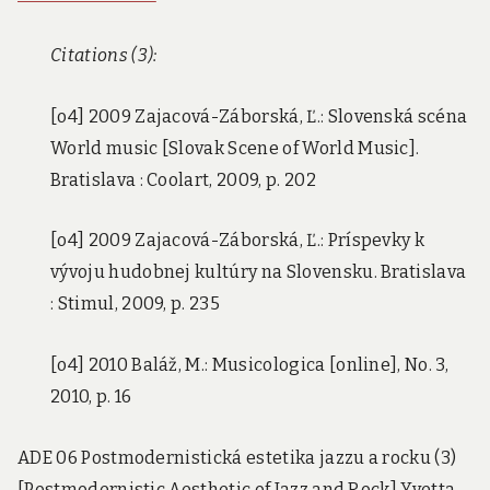
Citations (3):
[o4] 2009 Zajacová-Záborská, Ľ.: Slovenská scéna
World music [Slovak Scene of World Music].
Bratislava : Coolart, 2009, p. 202
[o4] 2009 Zajacová-Záborská, Ľ.: Príspevky k
vývoju hudobnej kultúry na Slovensku. Bratislava
: Stimul, 2009, p. 235
[o4] 2010 Baláž, M.: Musicologica [online], No. 3,
2010, p. 16
ADE 06 Postmodernistická estetika jazzu a rocku (3)
[Postmodernistic Aesthetic of Jazz and Rock] Yvetta