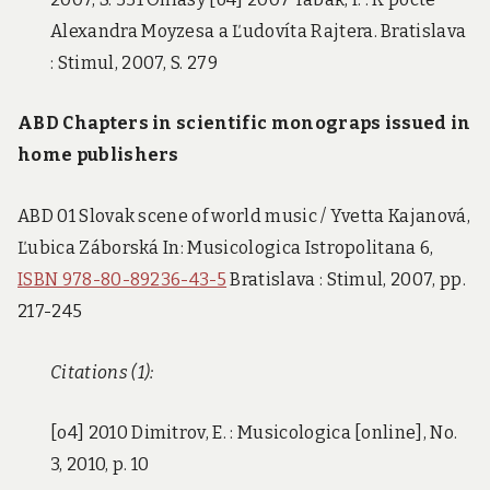
Alexandra Moyzesa a Ľudovíta Rajtera. Bratislava
: Stimul, 2007, S. 279
ABD Chapters in scientific monograps issued in
home publishers
ABD 01 Slovak scene of world music / Yvetta Kajanová,
Ľubica Záborská In: Musicologica Istropolitana 6,
ISBN 978-80-89236-43-5
Bratislava : Stimul, 2007, pp.
217-245
Citations (1):
[o4] 2010 Dimitrov, E. : Musicologica [online], No.
3, 2010, p. 10