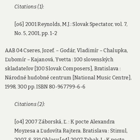
Citations (1):
[o6] 2001 Reynolds, M.J.: Slovak Spectator, vol. 7,
No. 5, 2001, pp. 1-2
AAB 04 Cseres, Jozef. – Godár, Vladimír – Chalupka,
Ľubomír – Kajanová, Yvetta : 100 slovenských
skladateľov [100 Slovak Composers], Bratislava :
Národné hudobné centrum [National Music Centre],
1998, 300 pp. ISBN 80-967799-6-6
Citations (2):
[o4] 2007 Záborská, Ľ. : K pocte Alexandra
Moyzesa a Ľudovíta Rajtera. Bratislava : Stimul,
2007, S. 331 Ohlasy [o4] 2007 Tabak, I. : K pocte