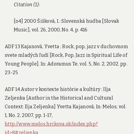
Citation (1):
[o4] 2000 Šišková, I.: Slovenská hudba [Slovak
Music], vol. 26, 2000, No. 4, p. 416
ADF 13 Kajanová, Yvetta : Rock, pop, jazz v duchovnom
svete mladých ľudí [Rock, Pop, Jazz in Spiritual Life of
Young People]. In: Adoramus Te, vol. 5, No. 2, 2002, pp.
23-25
ADF 14 Autor v kontexte histórie a kultúry : Ilja
Zeljenka [Author in the Historical and Cultural
Context: Ilja Zeljenka] Yvetta Kajanová, In: Melos, vol.
1, No. 2, 2007, pp. 1-17,
http://www.melos.hrckova.sk/index.php?
id=8#zeljenka