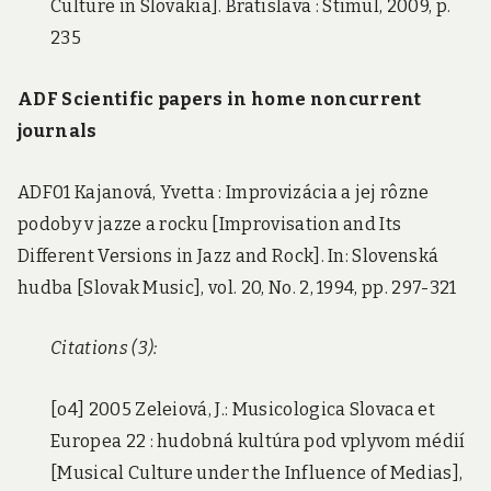
Culture in Slovakia]. Bratislava : Stimul, 2009, p.
235
ADF Scientific papers in home noncurrent
journals
ADF01 Kajanová, Yvetta : Improvizácia a jej rôzne
podoby v jazze a rocku [Improvisation and Its
Different Versions in Jazz and Rock]. In: Slovenská
hudba [Slovak Music], vol. 20, No. 2, 1994, pp. 297-321
Citations (3):
[o4] 2005 Zeleiová, J.: Musicologica Slovaca et
Europea 22 : hudobná kultúra pod vplyvom médií
[Musical Culture under the Influence of Medias],