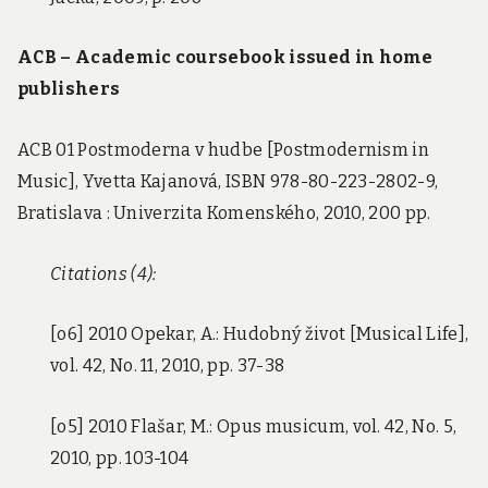
ACB – Academic coursebook issued in home
publishers
ACB 01 Postmoderna v hudbe [Postmodernism in
Music], Yvetta Kajanová, ISBN 978-80-223-2802-9,
Bratislava : Univerzita Komenského, 2010, 200 pp.
Citations (4):
[o6] 2010 Opekar, A.: Hudobný život [Musical Life],
vol. 42, No. 11, 2010, pp. 37-38
[o5] 2010 Flašar, M.: Opus musicum, vol. 42, No. 5,
2010, pp. 103-104