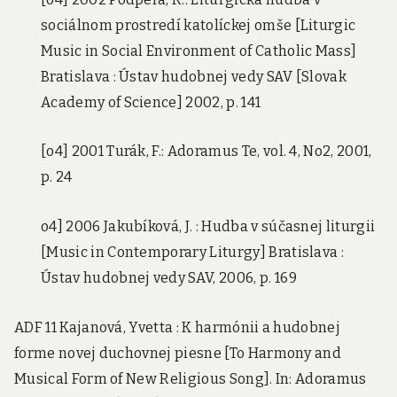
sociálnom prostredí katolíckej omše [Liturgic
Music in Social Environment of Catholic Mass]
Bratislava : Ústav hudobnej vedy SAV [Slovak
Academy of Science] 2002, p. 141
[o4] 2001 Turák, F.: Adoramus Te, vol. 4, No2, 2001,
p. 24
o4] 2006 Jakubíková, J. : Hudba v súčasnej liturgii
[Music in Contemporary Liturgy] Bratislava :
Ústav hudobnej vedy SAV, 2006, p. 169
ADF 11 Kajanová, Yvetta : K harmónii a hudobnej
forme novej duchovnej piesne [To Harmony and
Musical Form of New Religious Song]. In: Adoramus