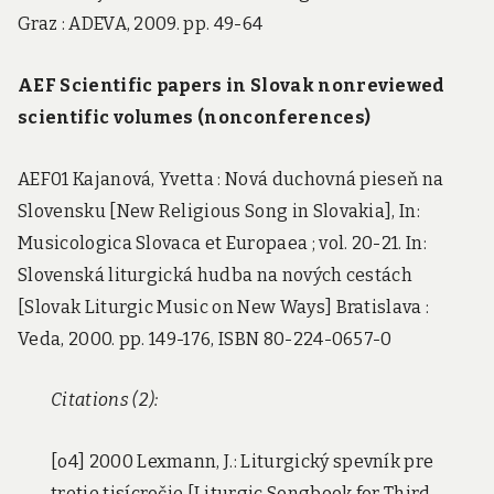
Graz : ADEVA, 2009. pp. 49-64
AEF Scientific papers in Slovak nonreviewed
scientific volumes (nonconferences)
AEF01 Kajanová, Yvetta : Nová duchovná pieseň na
Slovensku [New Religious Song in Slovakia], In:
Musicologica Slovaca et Europaea ; vol. 20-21. In:
Slovenská liturgická hudba na nových cestách
[Slovak Liturgic Music on New Ways] Bratislava :
Veda, 2000. pp. 149-176, ISBN 80-224-0657-0
Citations (2):
[o4] 2000 Lexmann, J.: Liturgický spevník pre
tretie tisícročie [Liturgic Songbook for Third