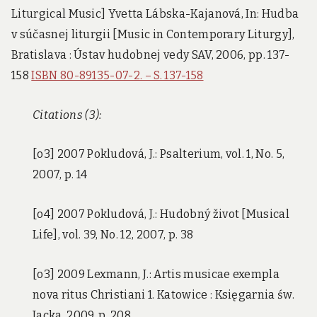
Liturgical Music] Yvetta Lábska-Kajanová, In: Hudba
v súčasnej liturgii [Music in Contemporary Liturgy],
Bratislava : Ústav hudobnej vedy SAV, 2006, pp. 137-
158
ISBN 80-89135-07-2. – S. 137-158
Citations (3):
[o3] 2007 Pokludová, J.: Psalterium, vol. 1, No. 5,
2007, p. 14
[o4] 2007 Pokludová, J.: Hudobný život [Musical
Life], vol. 39, No. 12, 2007, p. 38
[o3] 2009 Lexmann, J.: Artis musicae exempla
nova ritus Christiani 1. Katowice : Księgarnia św.
Jacka, 2009, p. 208