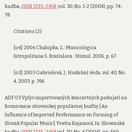
hudba,
ISSN 1335-2458,
vol. 30, No. 1-2 (2004), pp. 74-
78
Citations (2):
[o4] 2006 Chalupka, Ľ.: Musicologica
Istropolitana 5. Bratislava : Stimul, 2006, p. 67
[o3] 2003 Gabrielová, J.: Hudební věda, vol. 40, No.
4, 2003. p. 396
ADF 03 Vplyv importovaných koncertných podujatí na
formovanie slovenskej populárnej hudby [An
Influence of Imported Performance on Forming of
Slovak Popular Music] Yvetta Kajanová, In: Slovenská
hudba,
ISSN 1335-2458
vol. 30, No. 4 (2004), pp. 560-