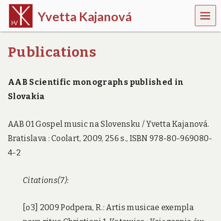
MEN
Yvetta Kajanová
U
m
u
Publications
s
i
c
AAB Scientific monographs published in
o
l
Slovakia
o
g
i
AAB 01 Gospel music na Slovensku / Yvetta Kajanová.
s
Bratislava : Coolart, 2009, 256 s., ISBN 978-80-969080-
t
4-2
Citations(7):
[o3] 2009 Podpera, R.: Artis musicae exempla