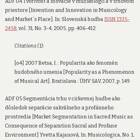
ADF 04 Tvorivosť a inovácie v muzikológii a v trhovom
priestore [Invention and Innovation in Musicology
and Market´s Place]. In: Slovenská hudba
ISSN 1335-
2458.
vol. 31, No. 3-4, 2005, pp. 406-412
Citations (1):
[o4] 2007 Betsa, I. : Popularita ako fenomén
hudobného umenia [Popularity as a Phenomenon
of Musical Art]. Bratislava : ÚHV SAV, 2007, p. 149
ADF 05 Segmentácia trhu v cirkevnej hudbe ako
dôsledok separácie sakrálneho a profánneho
prostredia [Market Segmentation in Sacred Music as
Consequence of Separation Sacral and Profane
Environment] Yvetta Kajanová, In: Musicologica, No. 1,