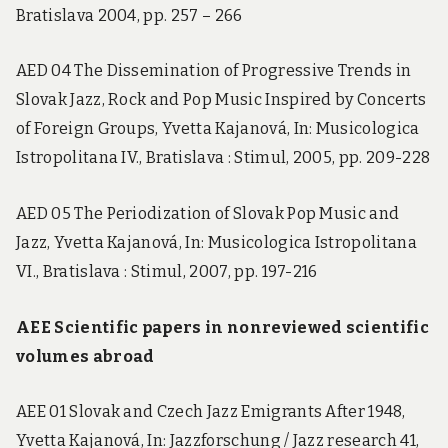
Bratislava 2004, pp. 257 – 266
AED 04 The Dissemination of Progressive Trends in
Slovak Jazz, Rock and Pop Music Inspired by Concerts
of Foreign Groups, Yvetta Kajanová, In: Musicologica
Istropolitana IV., Bratislava : Stimul, 2005, pp. 209-228
AED 05 The Periodization of Slovak Pop Music and
Jazz, Yvetta Kajanová, In: Musicologica Istropolitana
VI., Bratislava : Stimul, 2007, pp. 197-216
AEE
Scientific papers in nonreviewed scientific
volumes abroad
AEE 01 Slovak and Czech Jazz Emigrants After 1948,
Yvetta Kajanová, In: Jazzforschung / Jazz research 41,