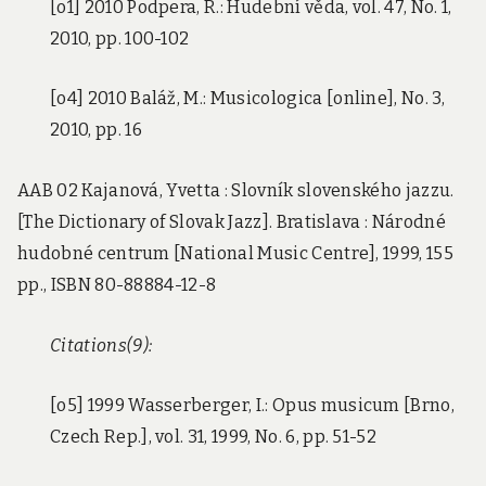
[o1] 2010 Podpera, R.: Hudební věda, vol. 47, No. 1,
2010, pp. 100-102
[o4] 2010 Baláž, M.: Musicologica [online], No. 3,
2010, pp. 16
AAB 02 Kajanová, Yvetta : Slovník slovenského jazzu.
[The Dictionary of Slovak Jazz]. Bratislava : Národné
hudobné centrum [National Music Centre], 1999, 155
pp., ISBN 80-88884-12-8
Citations(9):
[o5] 1999 Wasserberger, I.: Opus musicum [Brno,
Czech Rep.], vol. 31, 1999, No. 6, pp. 51-52