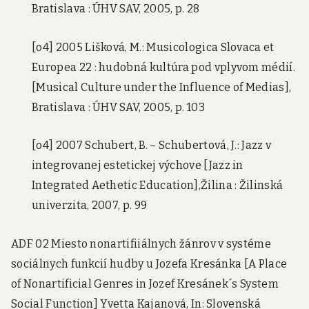
Bratislava : ÚHV SAV, 2005, p. 28
[o4] 2005 Lišková, M.: Musicologica Slovaca et
Europea 22 : hudobná kultúra pod vplyvom médií.
[Musical Culture under the Influence of Medias],
Bratislava : ÚHV SAV, 2005, p. 103
[o4] 2007 Schubert, B. – Schubertová, J.: Jazz v
integrovanej estetickej výchove [Jazz in
Integrated Aethetic Education],Žilina : Žilinská
univerzita, 2007, p. 99
ADF 02 Miesto nonartifiiálnych žánrov v systéme
sociálnych funkcií hudby u Jozefa Kresánka [A Place
of Nonartificial Genres in Jozef Kresánek´s System
Social Function] Yvetta Kajanová, In: Slovenská